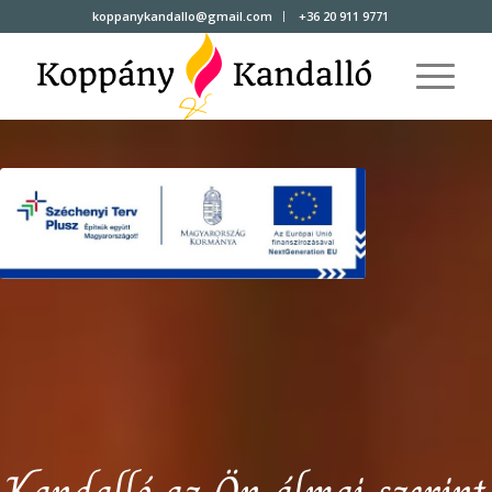
koppanykandallo@gmail.com
+36 20 911 9771
Kandalló az Ön álmai szerint